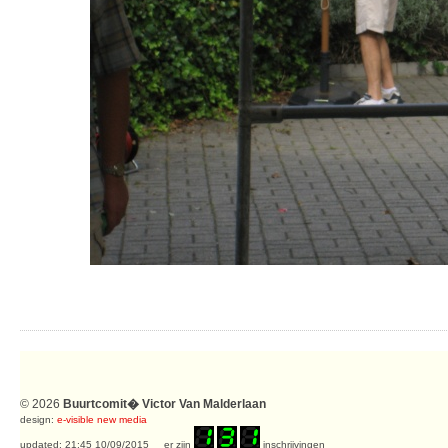
© 2026
Buurtcomit� Victor Van Malderlaan
design:
e-visible new media
updated: 21:45 10/09/2015 er zijn
inschrijvingen