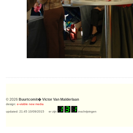
© 2026
Buurtcomit� Victor Van Malderlaan
design:
e-visible new media
updated: 21:45 10/09/2015 er zijn
inschrijvingen