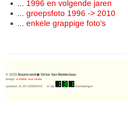
...
1996 en volgende jaren
...
groepsfoto 1996 -> 2010
...
enkele grappige foto's
© 2026
Buurtcomit� Victor Van Malderlaan
design:
e-visible new media
updated: 21:45 10/09/2015 er zijn
inschrijvingen